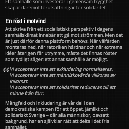
Ett samhälle som investerar i gemensam trygghet
skapar däremot förutsättningar för solidaritet.
En röst i motvind
Att skriva från ett socialistiskt perspektiv i dagens
samhällsklimat innebär att gå mot strömmen. Men det
är just därför denna plattform behövs. När välfärden
monteras ned, när retoriken hårdnar och när extrema
idéer återigen får utrymme, måste det finnas röster
som tydligt säger: ett annat samhälle är möjligt.
Vi accepterar inte att exkludering normaliseras.
Vi accepterar inte att människovärde villkoras av
inkomst.
Vi accepterar inte att solidaritet reduceras till ett
minne från förr.
Mångfald och Inkludering är vår del i den
demokratiska kampen för ett öppet, jämlikt och
solidariskt Sverige – där alla människor, oavsett
bakgrund, har en självklar rätt att delta i det fria
samhället.