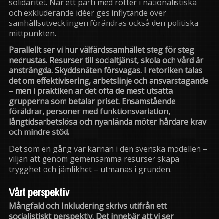
solidaritet. När ett parti med rötter i nationalistiska
och exkluderande idéer ges inflytande över
samhällsutvecklingen förändras också den politiska
mittpunkten.
Parallellt ser vi hur välfärdssamhället steg för steg
nedrustas. Resurser till socialtjänst, skola och vård är
ansträngda. Skyddsnäten försvagas. I retoriken talas
det om effektivisering, arbetslinje och ansvarstagande
– men i praktiken är det ofta de mest utsatta
grupperna som betalar priset. Ensamstående
föräldrar, personer med funktionsvariation,
långtidsarbetslösa och nyanlända möter hårdare krav
och mindre stöd.
Det som en gång var kärnan i den svenska modellen –
viljan att genom gemensamma resurser skapa
trygghet och jämlikhet – utmanas i grunden.
Vårt perspektiv
Mångfald och Inkludering skrivs utifrån ett
socialistiskt perspektiv. Det innebär att vi ser