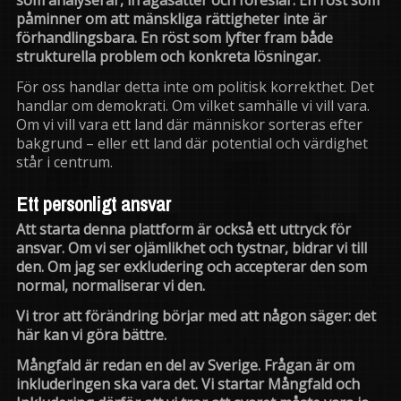
som analyserar, ifrågasätter och föreslår. En röst som
påminner om att mänskliga rättigheter inte är
förhandlingsbara. En röst som lyfter fram både
strukturella problem och konkreta lösningar.
För oss handlar detta inte om politisk korrekthet. Det
handlar om demokrati. Om vilket samhälle vi vill vara.
Om vi vill vara ett land där människor sorteras efter
bakgrund – eller ett land där potential och värdighet
står i centrum.
Ett personligt ansvar
Att starta denna plattform är också ett uttryck för
ansvar. Om vi ser ojämlikhet och tystnar, bidrar vi till
den. Om jag ser exkludering och accepterar den som
normal, normaliserar vi den.
Vi tror att förändring börjar med att någon säger: det
här kan vi göra bättre.
Mångfald är redan en del av Sverige. Frågan är om
inkluderingen ska vara det. Vi startar Mångfald och