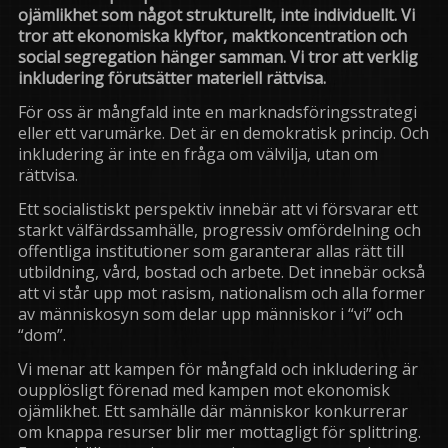
ojämlikhet som något strukturellt, inte individuellt. Vi
tror att ekonomiska klyftor, maktkoncentration och
social segregation hänger samman. Vi tror att verklig
inkludering förutsätter materiell rättvisa.
För oss är mångfald inte en marknadsföringsstrategi
eller ett varumärke. Det är en demokratisk princip. Och
inkludering är inte en fråga om välvilja, utan om
rättvisa.
Ett socialistiskt perspektiv innebär att vi försvarar ett
starkt välfärdssamhälle, progressiv omfördelning och
offentliga institutioner som garanterar allas rätt till
utbildning, vård, bostad och arbete. Det innebär också
att vi står upp mot rasism, nationalism och alla former
av människosyn som delar upp människor i “vi” och
“dom”.
Vi menar att kampen för mångfald och inkludering är
oupplösligt förenad med kampen mot ekonomisk
ojämlikhet. Ett samhälle där människor konkurrerar
om knappa resurser blir mer mottagligt för splittring.