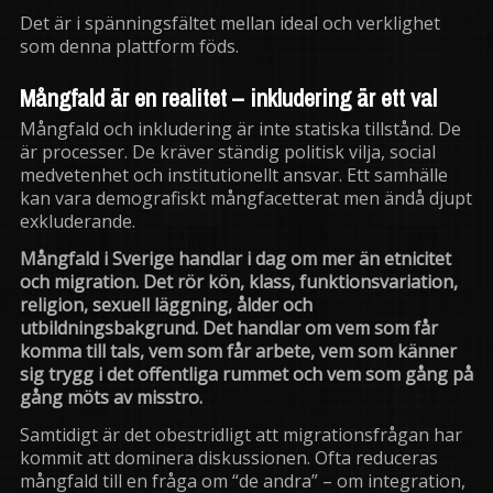
Det är i spänningsfältet mellan ideal och verklighet
som denna plattform föds.
Mångfald är en realitet – inkludering är ett val
Mångfald och inkludering är inte statiska tillstånd. De
är processer. De kräver ständig politisk vilja, social
medvetenhet och institutionellt ansvar. Ett samhälle
kan vara demografiskt mångfacetterat men ändå djupt
exkluderande.
Mångfald i Sverige handlar i dag om mer än etnicitet
och migration. Det rör kön, klass, funktionsvariation,
religion, sexuell läggning, ålder och
utbildningsbakgrund. Det handlar om vem som får
komma till tals, vem som får arbete, vem som känner
sig trygg i det offentliga rummet och vem som gång på
gång möts av misstro.
Samtidigt är det obestridligt att migrationsfrågan har
kommit att dominera diskussionen. Ofta reduceras
mångfald till en fråga om “de andra” – om integration,