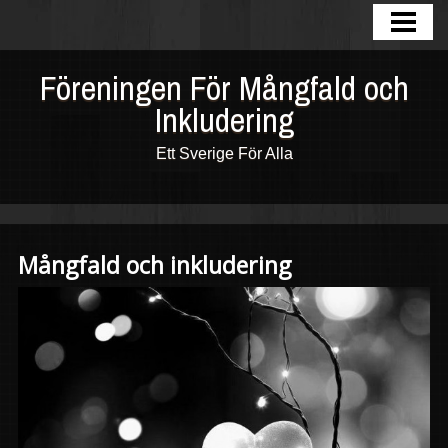
HEM
BLOGG
Föreningen För Mångfald och
Inkludering
FOTOGALLERI
OM OSS
Ett Sverige För Alla
KONTAKTA
INKLUDERING
Mångfald och inkludering
MÅNGFALD
MOT RASISM
FORUM
COMMUNITY