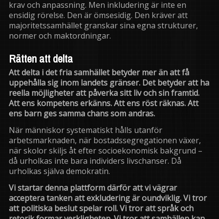
krav och anpassning. Men inkludering är inte en
ensidig rörelse. Den är ömsesidig. Den kräver att
majoritetssamhället granskar sina egna strukturer,
normer och maktordningar.
Rätten att delta
Att delta i det fria samhället betyder mer än att få
uppehålla sig inom landets gränser. Det betyder att ha
reella möjligheter att påverka sitt liv och sin framtid.
Att ens kompetens erkänns. Att ens röst räknas. Att
ens barn ges samma chans som andras.
När människor systematiskt hålls utanför
arbetsmarknaden, när bostadssegregationen växer,
när skolor skiljs åt efter socioekonomisk bakgrund –
då urholkas inte bara individers livschanser. Då
urholkas själva demokratin.
Vi startar denna plattform därför att vi vägrar
acceptera tanken att exkludering är oundviklig. Vi tror
att politiska beslut spelar roll. Vi tror att språk och
retorik formar verkligheten. Vi tror att samhällen kan