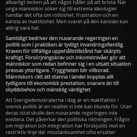
allvarligt tecken på att något håller på att brista. När
unga människor söker sig till extrema ideologier
handlar det ofta om rotlöshet, frustration och en
känsla av maktlöshet. Men svaret på den känslan kan
aldrig vara hat.
Samtidigt bedriver den nuvarande regeringen en
politik som i praktiken är tydligt invandringsfientlig.
Kraven för tillfälliga uppehållstillstånd har skärpts
kraftigt. Försörjningskrav och inkomstnivåer gör att
människor som redan befinner sig i en utsatt situation
pressas ytterligare. Tryggheten blir villkorad.
Människors rätt att stanna i landet kopplas allt
tydligare till ekonomisk prestation, snarare än till
skyddsbehov och mänsklig värdighet.
Att
Sverigedemokraterna
i dag är en maktfaktor i
svensk politik är en realitet vi inte kan blunda för. Utan
deras stöd skulle den nuvarande regeringen inte
existera. Det påverkar den politiska riktningen. Frågor
om migration och integration har förskjutits mot en
restriktiv linje där misstänksamhet ofta ersätter