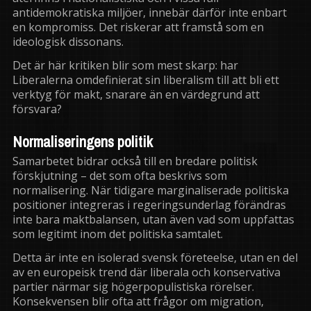
antidemokratiska miljöer, innebär därför inte enbart
en kompromiss. Det riskerar att framstå som en
ideologisk dissonans.
Det är här kritiken blir som mest skarp: har
Liberalerna omdefinierat sin liberalism till att bli ett
verktyg för makt, snarare än en värdegrund att
försvara?
Normaliseringens politik
Samarbetet bidrar också till en bredare politisk
förskjutning – det som ofta beskrivs som
normalisering. När tidigare marginaliserade politiska
positioner integreras i regeringsunderlag förändras
inte bara maktbalansen, utan även vad som uppfattas
som legitimt inom det politiska samtalet.
Detta är inte en isolerad svensk företeelse, utan en del
av en europeisk trend där liberala och konservativa
partier närmar sig högerpopulistiska rörelser.
Konsekvensen blir ofta att frågor om migration,