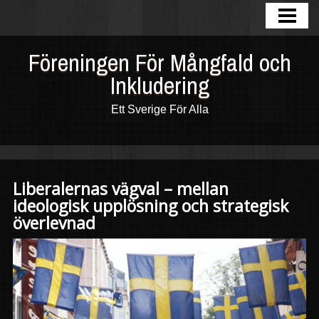
HEM
BLOGG
Föreningen För Mångfald och
Inkludering
FOTOGALLERI
OM OSS
Ett Sverige För Alla
KONTAKTA
INKLUDERING
Liberalernas vägval – mellan
MÅNGFALD
ideologisk upplösning och strategisk
överlevnad
MOT RASISM
FORUM
COMMUNITY