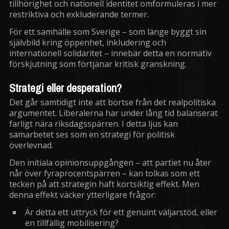
tillhörighet och nationell identitet omformuleras i mer
restriktiva och exkluderande termer.
För ett samhälle som Sverige – som länge byggt sin
självbild kring öppenhet, inkludering och
internationell solidaritet – innebär detta en normativ
förskjutning som förtjänar kritisk granskning.
Strategi eller desperation?
Det går samtidigt inte att bortse från det realpolitiska
argumentet. Liberalerna har under lång tid balanserat
farligt nära riksdagsspärren. I detta ljus kan
samarbetet ses som en strategi för politisk
överlevnad.
Den initiala opinionsuppgången – att partiet nu åter
når över fyraprocentspärren – kan tolkas som ett
tecken på att strategin haft kortsiktig effekt. Men
denna effekt väcker ytterligare frågor:
Är detta ett uttryck för ett genuint väljarstöd, eller
en tillfällig mobilisering?