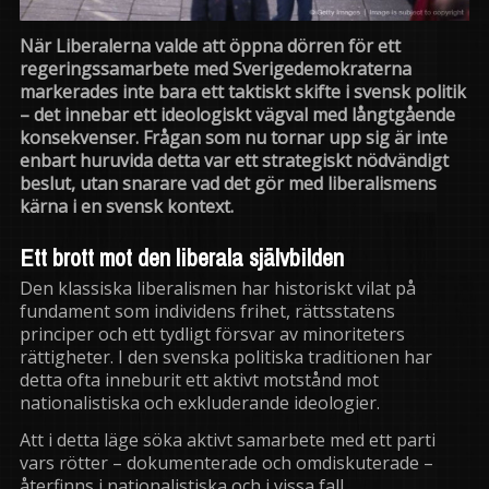
När
Liberalerna
valde att öppna dörren för ett
regeringssamarbete med
Sverigedemokraterna
markerades inte bara ett taktiskt skifte i svensk politik
– det innebar ett ideologiskt vägval med långtgående
konsekvenser. Frågan som nu tornar upp sig är inte
enbart huruvida detta var ett strategiskt nödvändigt
beslut, utan snarare vad det gör med liberalismens
kärna i en svensk kontext.
Ett brott mot den liberala självbilden
Den klassiska liberalismen har historiskt vilat på
fundament som individens frihet, rättsstatens
principer och ett tydligt försvar av minoriteters
rättigheter. I den svenska politiska traditionen har
detta ofta inneburit ett aktivt motstånd mot
nationalistiska och exkluderande ideologier.
Att i detta läge söka aktivt samarbete med ett parti
vars rötter – dokumenterade och omdiskuterade –
återfinns i nationalistiska och i vissa fall