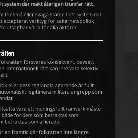
llt system där makt återigen trumfar rätt.
m för små eller svaga stater. I ett system där
ett accepterat verktyg för säkerhetspolitik
örutsägbar värld för alla aktörer.
rätten
folkrätten försvaras konsekvent, oavsett
n. Internationell rätt kan inte vara selektiv
llt.
itik eller dess regionala agerande är fullt
 automatiskt legitimera militära angrepp som
mandat.
ortsätta vara ett meningsfullt ramverk måste
er – både för dem som betraktas som
 betraktas som allierade.
ör en framtid där folkrätten inte längre