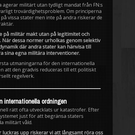
a agerar militärt utan tydligt mandat från FN:s
varligt trovärdighetsproblem. Om principerna
på vissa stater men inte på andra riskerar de
raktär.
e på militär makt utan på legitimitet och
 När dessa normer urholkas genom selektiv
dynamik där andra stater kan hänvisa till
a sina egna militära interventioner.
rsta utmaningarna för den internationella
n att den gradvis reduceras till ett politiskt
sellt regelverk.
en internationella ordningen
nell rätt ofta utvecklats ur katastrofer. Efter
ystemet just för att begränsa staters
 militärt våld.
 luckras upp riskerar vi att långsamt röra oss