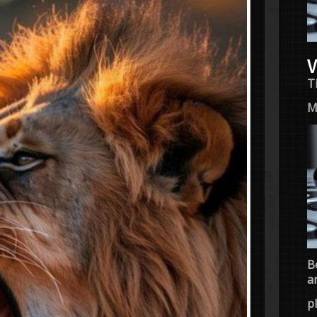
V
T
M
B
a
p