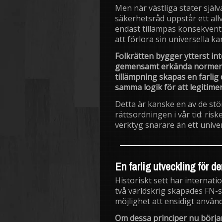
Men när västliga stater själv
säkerhetsråd uppstår ett all
endast tillämpas konsekvent 
att förlora sin universella ka
Folkrätten bygger ytterst int
gemensamt erkända normer.
tillämpning skapas en farlig 
samma logik för att legitimer
Detta är kanske en av de stö
rättsordningen i vår tid: riske
verktyg snarare än ett univer
En farlig utveckling för d
Historiskt sett har internatio
två världskrig skapades FN-s
möjlighet att ensidigt använda
Om dessa principer nu börjar