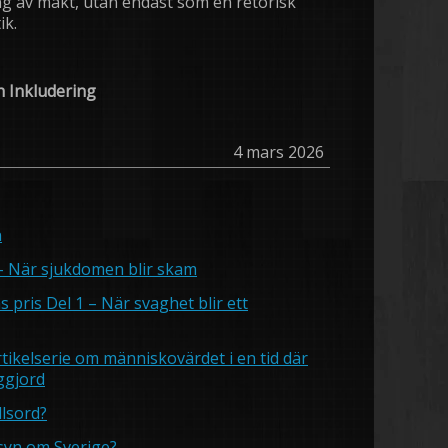
 av makt, utan endast som en retorisk
ik.
 Inkludering
4 mars 2026
n
 – När sjukdomen blir skam
s pris Del 1 – När svaghet blir ett
rtikelserie om människovärdet i en tid där
iggjord
llsord?
syn om Sverige?