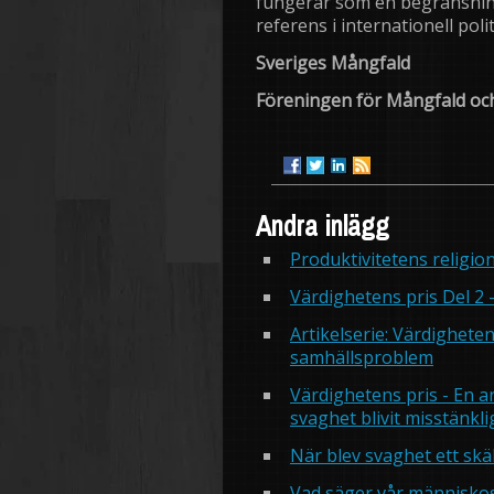
fungerar som en begränsning
referens i internationell polit
Sveriges Mångfald
Föreningen för Mångfald och
Andra inlägg
Produktivitetens religio
Värdighetens pris Del 2
Artikelserie: Värdigheten
samhällsproblem
Värdighetens pris - En a
svaghet blivit misstänkl
När blev svaghet ett skä
Vad säger vår människo