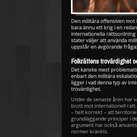
Den militära offensiven mot
bara ännu ett krig i en redan
internationella rättsordning
stater väljer att använda mili
uppstår en avgörande fråga: g
Folkrättens trovärdighet 
Det kanske mest problematis
enbart den militära eskalatio
ligger i vad denna typ av int
trovärdighet.
Under de senaste åren har v
brott mot internationell rät
– helt korrekt – att territori
grundläggande principer i d
argument har också använts i
normer kränkts.