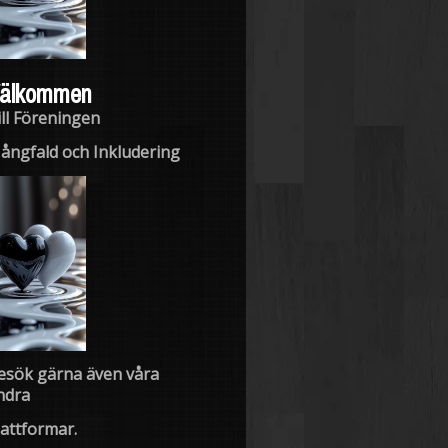
älkommen
ill Föreningen
ångfald och Inkludering
esök gärna även våra
ndra
lattformar.