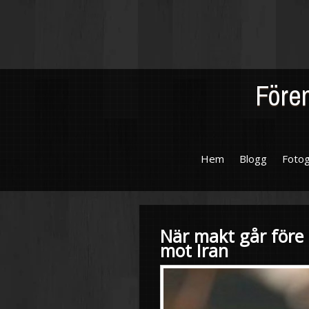
Fören
Hem
Blogg
Fotog
När makt går före r
mot Iran