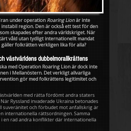
 Iran under operation
Roaring Lion
är inte
 instabil region. Den är också ett test för den
 som skapades efter andra världskriget. När
tärt våld utan tydligt internationellt mandat
äller folkrätten verkligen lika för alla?
och västvärldens dubbelmorallkrättens
ka med Operation Roaring Lion är dock inte
nen i Mellanöstern. Det verkligt allvarliga
ervention gör med folkrättens legitimitet och
ästvärlden med rätta fördömt andra staters
t. När Ryssland invaderade Ukraina betonades
ell suveränitet och förbudet mot anfallskrig är
en internationella rättsordningen. Samma
 en rad andra konflikter där internationella