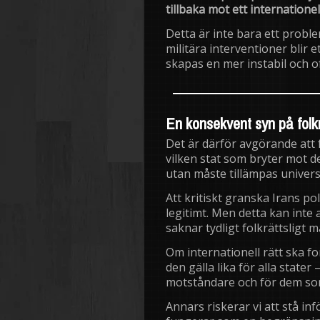
tillbaka mot ett internatione
Detta är inte bara ett proble
militära interventioner blir 
skapas en mer instabil och of
En konsekvent syn på folk
Det är därför avgörande att 
vilken stat som bryter mot de
utan måste tillämpas universe
Att kritiskt granska Irans pol
legitimt. Men detta kan inte
saknar tydligt folkrättsligt 
Om internationell rätt ska f
den gälla lika för alla stat
motståndare och för dem som
Annars riskerar vi att stå inf