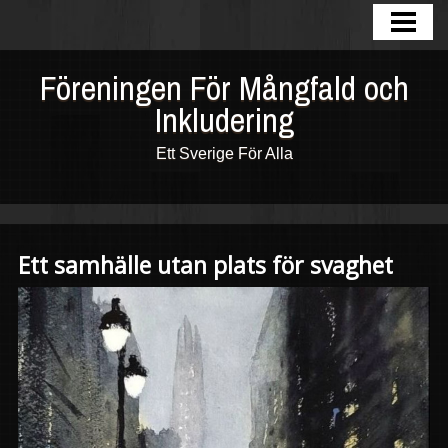
HEM
BLOGG
Föreningen För Mångfald och
Inkludering
FOTOGALLERI
OM OSS
Ett Sverige För Alla
KONTAKTA
INKLUDERING
Ett samhälle utan plats för svaghet
MÅNGFALD
MOT RASISM
FORUM
COMMUNITY