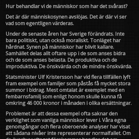
Hur behandlar vi de människor som har det svårast?
Det är där människosynen avslöjas. Det är där vi ser
vad som egentligen värderas.
Under de senaste åren har Sverige förändrats. Inte
bara politiskt, utan också moraliskt. Tonläget har
hårdnat. Synen på människor har blivit kallare.
Samhället delas allt oftare upp i de som anses bidra
och de som anses belasta. De produktiva och de
improduktiva. De önskvärda och de mindre önskvärda.
Statsminister
Ulf Kristersson
har vid flera tillfällen lyft
fram exempel om familjer som påstås få mycket stora
summor i bidrag. Mest omtalat är exemplet med en
fembarnsfamilj som enligt honom skulle kunna få
omkring 46 000 kronor i månaden i olika ersättningar.
Problemet är att dessa exempel ofta saknar den
verklighet som vanliga människor lever i. Våra egna
genomgångar och flera oberoende analyser har visat
att sådana nivåer inte representerar normalfallet. Om