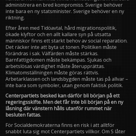
administrera en bred kompromiss. Sverige behöver
inte bara en ny statsminister. Sverige behöver en ny
riktning.
Efter åren med Tidöavtal, hård migrationspolitik,
ökade klyftor och en allt kallare syn på utsatta
människor finns ett starkt behov av social reparation.
Det räcker inte att byta ut tonen. Politiken måste
förändras i sak. Välfärden måste stärkas.
Barnfattigdomen måste bekämpas. Sjukas och
arbetslösas värdighet måste återupprättas.
Klimatomställningen måste göras rättvis.
Arbetarklassen och landsbygden måste tas på allvar –
inte bara som symboler, utan genom faktisk politik.
Centerpartiets besked kan därför bli början på ett
regeringsskifte. Men det får inte bli början på en ny
låsning där vänstern hålls utanför rummet när
besluten fattas.
För Socialdemokraterna finns en risk i att alltför
snabbt luta sig mot Centerpartiets villkor. Om S låter