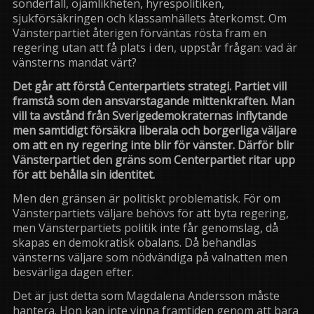
sönderfall, ojämlikheten, hyrespolitiken,
sjukförsäkringen och klassamhällets återkomst. Om
Vänsterpartiet återigen förväntas rösta fram en
regering utan att få plats i den, uppstår frågan: vad är
vänsterns mandat värt?
Det går att förstå Centerpartiets strategi. Partiet vill
framstå som den ansvarstagande mittenkraften. Man
vill ta avstånd från Sverigedemokraternas inflytande
men samtidigt försäkra liberala och borgerliga väljare
om att en ny regering inte blir för vänster. Därför blir
Vänsterpartiet den gräns som Centerpartiet ritar upp
för att behålla sin identitet.
Men den gränsen är politiskt problematisk. För om
Vänsterpartiets väljare behövs för att byta regering,
men Vänsterpartiets politik inte får genomslag, då
skapas en demokratisk obalans. Då behandlas
vänsterns väljare som nödvändiga på valnatten men
besvärliga dagen efter.
Det är just detta som Magdalena Andersson måste
hantera. Hon kan inte vinna framtiden genom att bara