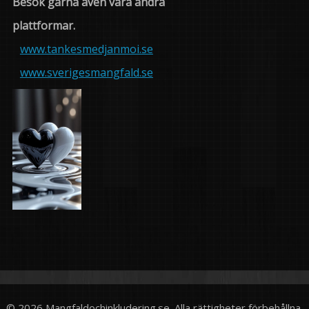
Besök gärna även våra andra
plattformar.
www.tankesmedjanmoi.se
www.sverigesmangfald.se
© 2026 Mangfaldochinkludering.se. Alla rättigheter förbehållna.