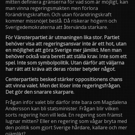
mitten definiera gränserna för vad som är möjligt, kan
man vinna regeringsmakten men förlora
förändringskraften. Och utan förändringskraft
kommer missnöjet bestå. Då riskerar högern och
Sverigedemokraterna att återvända starkare.
För Vänsterpartiet är utmaningen lika stor. Partiet
behöver visa att regeringsansvar inte är ett hot, utan
en möjlighet att göra Sverige mer jämlikt. Men man
behöver också vara berett att ställa krav. Inte som ett
spel. Inte som symbolpolitik. Utan därför att väljarna
har rätt att kräva att deras röster betyder något.
Centerpartiets besked stärker oppositionens chans
att vinna valet. Men det löser inte regeringsfrågan.
Det gör den snarare skarpare.
Frågan inför valet blir därför inte bara om Magdalena
Andersson kan bli statsminister. Frågan blir vilken
sorts regering hon vill leda. En regering som främst
lugnar mitten? Eller en regering som vågar bryta med
den politik som gjort Sverige hårdare, kallare och mer
ojämlikt?