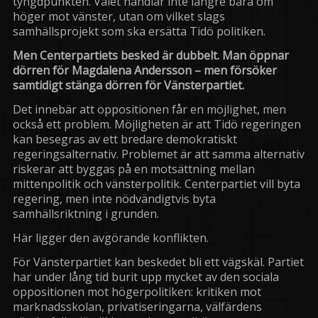
tyngdpunkten. Valet handlar inte längre bara om
höger mot vänster, utan om vilket slags
samhällsprojekt som ska ersätta Tidö politiken.
Men Centerpartiets besked är dubbelt. Man öppnar
dörren för Magdalena Andersson – men försöker
samtidigt stänga dörren för Vänsterpartiet.
Det innebär att oppositionen får en möjlighet, men
också ett problem. Möjligheten är att Tidö regeringen
kan besegras av ett bredare demokratiskt
regeringsalternativ. Problemet är att samma alternativ
riskerar att byggas på en motsättning mellan
mittenpolitik och vänsterpolitik. Centerpartiet vill byta
regering, men inte nödvändigtvis byta
samhällsriktning i grunden.
Här ligger den avgörande konflikten.
För Vänsterpartiet kan beskedet bli ett vägskäl. Partiet
har under lång tid burit upp mycket av den sociala
oppositionen mot högerpolitiken: kritiken mot
marknadsskolan, privatiseringarna, välfärdens