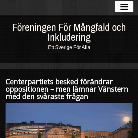
HEM
BLOGG
Föreningen För Mångfald och
Inkludering
FOTOGALLERI
OM OSS
Ett Sverige För Alla
KONTAKTA
INKLUDERING
Centerpartiets besked förändrar
MÅNGFALD
oppositionen – men lämnar Vänstern
med den svåraste frågan
MOT RASISM
FORUM
COMMUNITY